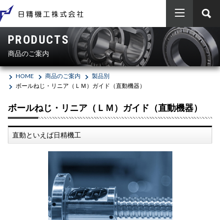
PRODUCTS
HOME
商品のご案内
商品のご案内
HOME
商品のご案内
製品別
ボールねじ・リニア（ＬＭ）ガイド（直動機器）
エンジニアリング
製品別
ボールねじ・リニア（ＬＭ）ガイド（直動機器）
ベアリング（軸受）
会社概要
メーカー別
エンジニアリング
直動といえば日精機工
エアシリンダー・電磁弁等（油空圧機器）
日本精工（ＮＳＫ）
採用情報
工事実績
SDGs
Vベルト・樹脂ベルト・ローラーチェーン等（伝動機器）
SCHAEFFLER（INA / FAG）
お問い合わせ
会社概要
新卒者採用
ボールねじ・リニア（ＬＭ）ガイド（直動機器）
オイレス工業
沿革
電動シリンダ・メガトルクモーター等（メカトロ機器）
FYH
事業所案内