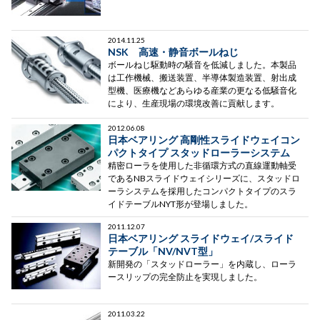
2014.11.25
NSK 高速・静音ボールねじ
ボールねじ駆動時の騒音を低減しました。本製品
は工作機械、搬送装置、半導体製造装置、射出成
型機、医療機などあらゆる産業の更なる低騒音化
により、生産現場の環境改善に貢献します。
2012.06.08
日本ベアリング 高剛性スライドウェイコン
パクトタイプ スタッドローラーシステム
精密ローラを使用した非循環方式の直線運動軸受
であるNBスライドウェイシリーズに、スタッドロ
ーラシステムを採用したコンパクトタイプのスラ
イドテーブルNYT形が登場しました。
2011.12.07
日本ベアリング スライドウェイ/スライド
テーブル「NV/NVT型」
新開発の「スタッドローラー」を内蔵し、ローラ
ースリップの完全防止を実現しました。
2011.03.22