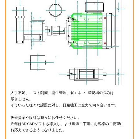
IoT・産業用ロボット等
SMC
ギアモーター・産業用モーター等（駆動機器）
三ツ星ベルト
サーボモーター・シーケンサー等（電気制御機器）
大同工業（ＤＩＤ）
流体制御機器
鍋屋バイテック（ＮＢＫ）
荷役・その他
ニッセイ
免震装置
THK
風力発電機器
日立産機システム
人手不足、コスト削減、衛生管理、省エネ...生産現場の悩みは
尽きません。
そういった様々な課題に対し、日精機工は全力で向き合います。
三菱電機
改善提案や設計は我々にお任せください。
近年は3D CADソフトも導入し、より迅速・丁寧にお客様のご要望に
お応えできるようになりました。