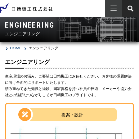
ENGINEERING
HOME
エンジニアリング
商品のご案内
HOME
エンジニアリング
エンジニアリング
製品別
エンジニアリング
ベアリング（軸受）
会社概要
メーカー別
エンジニアリング
生産現場のお悩み、ご要望は日精機工にお任せください。お客様の課題解決
に向け全面的にサポートいたします。
エアシリンダー・電磁弁等（油空圧機器）
日本精工（ＮＳＫ）
採用情報
工事実績
SDGs
積み重ねてきた知識と経験、国家資格を持つ社員の技術、メーカーや協力会
社との強靭なつながりこそが日精機工のプライドです。
Vベルト・樹脂ベルト・ローラーチェーン等（伝動機器）
SCHAEFFLER（INA / FAG）
お問い合わせ
会社概要
新卒者採用
ボールねじ・リニア（ＬＭ）ガイド（直動機器）
提案・設計
オイレス工業
沿革
電動シリンダ・メガトルクモーター等（メカトロ機器）
FYH
事業所案内