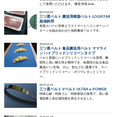
して使用いただけます。 構造 特長 &nb...
2017.02.09
三ツ星ベルト 搬送用樹脂ベルト LOGISTAR
急傾斜用
表面カバーに特殊エラストマーとヘリンボーンパ
ターンを組み合わせた傾斜搬送ベルトです。
2016.05.31
三ツ星ベルト 食品搬送用ベルト ママライ
ン ハイブリッドシリコーンタイプ
ベルト表面にハイブリッドシリコーンを採用。離
型性と高い耐久性が期待でき、粘着性のある食品
搬送(パン生地、ガム、飴など)に最適です。※ハ
イブリッドシリコーン：ポリウレタンとシリコ
ー...
2015.12.14
三ツ星ベルト Vベルト ULTRA e-POWER
特殊心線・特殊ゴム・特殊形状の採用で、高い節
電効果と高伝達性能を両立させました。
2015.06.19