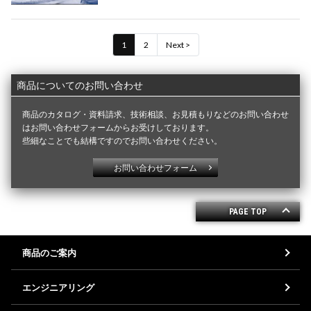
1
2
Next >
商品についてのお問い合わせ
商品のカタログ・資料請求、技術相談、お見積もりなどのお問い合わせ
はお問い合わせフォームからお受けしております。
些細なことでも結構ですのでお問い合わせください。
お問い合わせフォーム
PAGE TOP
商品のご案内
ベアリング（軸受）
エアシリンダー・電磁弁等（油空圧機器）
Vベルト・樹脂ベルト・ローラーチェーン等（伝動機器）
ボールねじ・リニア（ＬＭ）ガイド（直動機器）
電動シリンダ・メガトルクモーター等（メカトロ機器）
IoT・産業用ロボット等
ギアモーター・産業用モーター等（駆動機器）
サーボモーター・シーケンサー等（電気制御機器）
流体制御機器
荷役・その他
免震装置
風力発電機器
日本精工（ＮＳＫ）
SCHAEFFLER（INA / FAG）
オイレス工業
FYH
SMC
三ツ星ベルト
大同工業（ＤＩＤ）
鍋屋バイテック（ＮＢＫ）
ニッセイ
THK
日立産機システム
三菱電機
エンジニアリング
製品別
メーカー別