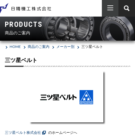
PRODUCTS
HOME
商品のご案内
商品のご案内
HOME
商品のご案内
メーカー別
三ツ星ベルト
エンジニアリング
製品別
三ツ星ベルト
ベアリング（軸受）
会社概要
メーカー別
エンジニアリング
エアシリンダー・電磁弁等（油空圧機器）
日本精工（ＮＳＫ）
採用情報
工事実績
SDGs
Vベルト・樹脂ベルト・ローラーチェーン等（伝動機器）
SCHAEFFLER（INA / FAG）
お問い合わせ
会社概要
新卒者採用
ボールねじ・リニア（ＬＭ）ガイド（直動機器）
オイレス工業
沿革
電動シリンダ・メガトルクモーター等（メカトロ機器）
FYH
事業所案内
三ツ星ベルト株式会社
のホームページへ