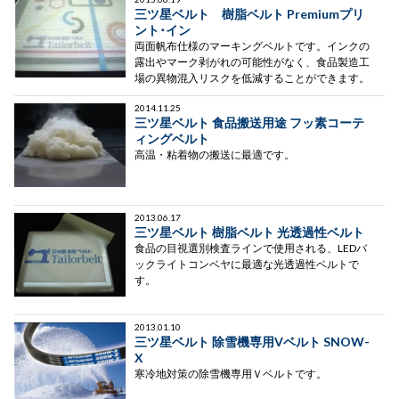
三ツ星ベルト 樹脂ベルト Premiumプリ
ント･イン
両面帆布仕様のマーキングベルトです。インクの
露出やマーク剥がれの可能性がなく、食品製造工
場の異物混入リスクを低減することができます。
2014.11.25
三ツ星ベルト 食品搬送用途 フッ素コーテ
ィングベルト
高温・粘着物の搬送に最適です。
2013.06.17
三ツ星ベルト 樹脂ベルト 光透過性ベルト
食品の目視選別検査ラインで使用される、LEDバ
ックライトコンベヤに最適な光透過性ベルトで
す。
2013.01.10
三ツ星ベルト 除雪機専用Vベルト SNOW-
X
寒冷地対策の除雪機専用Ｖベルトです。