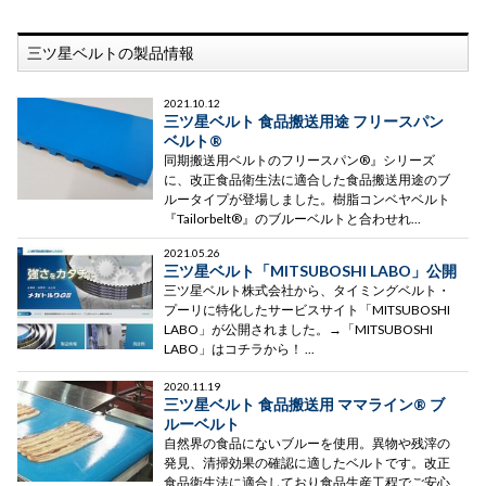
IoT・産業用ロボット等
SMC
三ツ星ベルトの製品情報
ギアモーター・産業用モーター等（駆動機器）
三ツ星ベルト
2021.10.12
サーボモーター・シーケンサー等（電気制御機器）
大同工業（ＤＩＤ）
三ツ星ベルト 食品搬送用途 フリースパン
ベルト®
同期搬送用ベルトのフリースパン®』シリーズ
流体制御機器
鍋屋バイテック（ＮＢＫ）
に、改正食品衛生法に適合した食品搬送用途のブ
ルータイプが登場しました。樹脂コンベヤベルト
荷役・その他
『Tailorbelt®』のブルーベルトと合わせれ...
ニッセイ
2021.05.26
免震装置
三ツ星ベルト「MITSUBOSHI LABO」公開
THK
三ツ星ベルト株式会社から、タイミングベルト・
プーリに特化したサービスサイト「MITSUBOSHI
風力発電機器
日立産機システム
LABO」が公開されました。→「MITSUBOSHI
LABO」はコチラから！ ...
三菱電機
2020.11.19
三ツ星ベルト 食品搬送用 ママライン® ブ
ルーベルト
自然界の食品にないブルーを使用。異物や残滓の
発見、清掃効果の確認に適したベルトです。改正
食品衛生法に適合しており食品生産工程でご安心