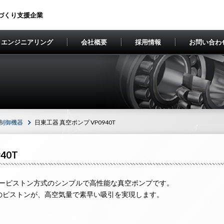
づくり支援企業
エンジニアリング
会社概要
採用情報
お問い合わ
製品別
メーカー別
ンジニアリング
Gs
卒者採用
工事実績
会社概要
沿革
品別
アリング（軸受）
本精工（ＮＳＫ）
サーボモーター・
鍋屋バイテック（
アシリンダー・電磁弁等（油空圧機器）
AEFFLER（INA / FAG）
流体制御機器
ニッセイ
制御機器
日東工器 真空ポンプ VP0940T
ベルト・樹脂ベルト・ローラーチェーン等（伝動機器）
イレス工業
荷役・その他
THK
ールねじ・リニア（ＬＭ）ガイド（直動機器）
H
免震装置
日立産機システム
40T
動シリンダ・メガトルクモーター等（メカトロ機器）
C
風力発電機器
三菱電機
T・産業用ロボット等
ツ星ベルト
アモーター・産業用モーター等（駆動機器）
同工業（ＤＩＤ）
ーピストン方式のシンプルで高性能な真空ポンプです。
のピストンが、高空気量で素早い吸引を実現します。