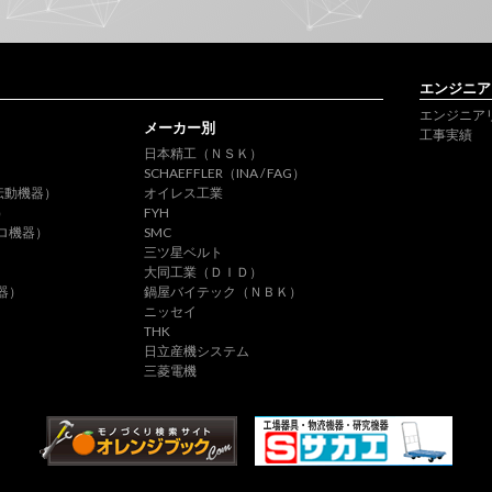
エンジニア
エンジニア
メーカー別
工事実績
日本精工（ＮＳＫ）
SCHAEFFLER（INA / FAG）
伝動機器）
オイレス工業
）
FYH
ロ機器）
SMC
三ツ星ベルト
大同工業（ＤＩＤ）
器）
鍋屋バイテック（ＮＢＫ）
ニッセイ
THK
日立産機システム
三菱電機