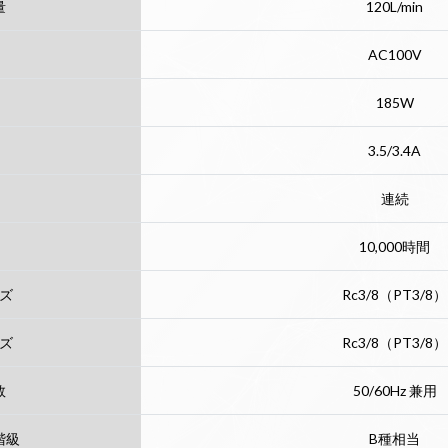
量
120L/min
AC100V
185W
3.5/3.4A
連続
10,000時間
ズ
Rc3/8（PT3/8）
ズ
Rc3/8（PT3/8）
数
50/60Hz 兼用
階級
B種相当