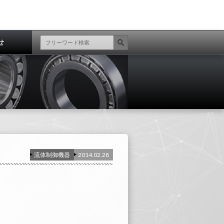
せ
事業所案内
シーケンサー等（電気制御機器）
ＮＢＫ）
流体制御機器
2014.02.28