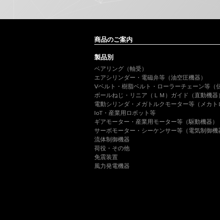
商品のご案内
製品別
ベアリング（軸受）
エアシリンダー・電磁弁等（油空圧機器）
Vベルト・樹脂ベルト・ローラーチェーン等（
ボールねじ・リニア（ＬＭ）ガイド（直動機器
電動シリンダ・メガトルクモーター等（メカト
IoT・産業用ロボット等
ギアモーター・産業用モーター等（駆動機器）
サーボモーター・シーケンサー等（電気制御機
流体制御機器
荷役・その他
免震装置
風力発電機器