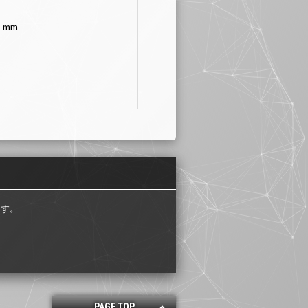
）mm
ます。
PAGE TOP