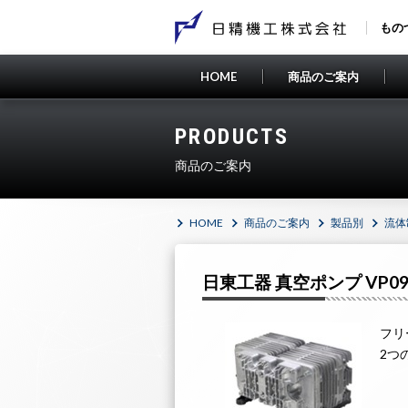
もの
HOME
商品のご案内
PRODUCTS
エ
SD
新
商品のご案内
製
ベ
日
商品のご案内
エンジニアリング
会社概要
採用情報
エ
SCH
Products
engineering
company
recruit
HOME
商品のご案内
製品別
流体
V
オ
ボ
FY
日東工器 真空ポンプ VP09
電
SM
Io
三
ギ
大
フリ
2つ