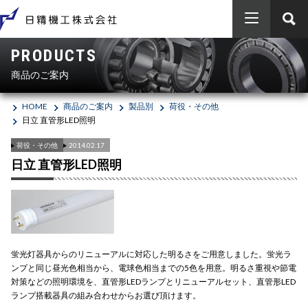
PRODUCTS
HOME
商品のご案内
商品のご案内
HOME
商品のご案内
製品別
荷役・その他
日立 直管形LED照明
エンジニアリング
製品別
荷役・その他
2014.02.17
ベアリング（軸受）
会社概要
メーカー別
エンジニアリング
日立 直管形LED照明
エアシリンダー・電磁弁等（油空圧機器）
日本精工（ＮＳＫ）
採用情報
工事実績
SDGs
Vベルト・樹脂ベルト・ローラーチェーン等（伝動機器）
SCHAEFFLER（INA / FAG）
お問い合わせ
会社概要
新卒者採用
ボールねじ・リニア（ＬＭ）ガイド（直動機器）
蛍光灯器具からのリニューアルに対応した明るさをご用意しました。蛍光ラ
オイレス工業
沿革
ンプと同じ昼光色相当から、電球色相当までの5色を用意。明るさ重視や節電
対策などの照明環境を、直管形LEDランプとリニューアルセット、直管形LED
電動シリンダ・メガトルクモーター等（メカトロ機器）
FYH
事業所案内
ランプ搭載器具の組み合わせからお選び頂けます。