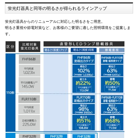
IoT・産業用ロボット等
SMC
蛍光灯器具と同等の明るさが得られるラインアップ
ギアモーター・産業用モーター等（駆動機器）
三ツ星ベルト
蛍光灯器具からのリニューアルに対応した明るさをご用意。
明るさ重視や節電対策など、お客様のご要望に適した照明環境をご提案しま
サーボモーター・シーケンサー等（電気制御機器）
大同工業（ＤＩＤ）
す。
流体制御機器
鍋屋バイテック（ＮＢＫ）
荷役・その他
ニッセイ
免震装置
THK
風力発電機器
日立産機システム
三菱電機